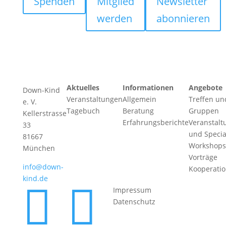
Spenden
Mitglied
Newsletter
werden
abonnieren
Aktuelles
Informationen
Angebote
Down-Kind
Veranstaltungen
Allgemein
Treffen un
e. V.
Tagebuch
Beratung
Gruppen
Kellerstrasse
Erfahrungsberichte
Veranstalt
33
und Specia
81667
Workshops
München
Vorträge
info@down-
Kooperati
kind.de


Impressum
Datenschutz