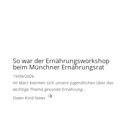
So war der Ernäh­rungs­work­shop
beim Münchner Ernäh­rungsrat
19/04/2026
Im März konnten sich unsere Jugend­li­chen über das
wichtige Thema gesunde Ernäh­rung...
Down Kind News