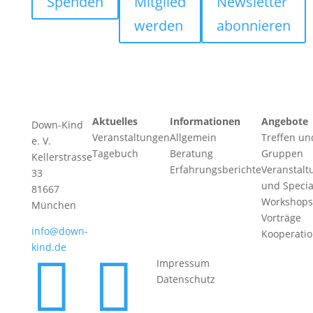
Spenden
Mitglied
Newsletter
werden
abonnieren
Aktuelles
Informationen
Angebote
Down-Kind
Veranstaltungen
Allgemein
Treffen un
e. V.
Tagebuch
Beratung
Gruppen
Kellerstrasse
Erfahrungsberichte
Veranstalt
33
und Specia
81667
Workshops
München
Vorträge
info@down-
Kooperati
kind.de


Impressum
Datenschutz