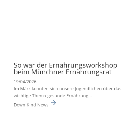
So war der Ernäh­rungs­work­shop
beim Münchner Ernäh­rungsrat
19/04/2026
Im März konnten sich unsere Jugend­li­chen über das
wichtige Thema gesunde Ernäh­rung...
Down Kind News