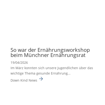
So war der Ernäh­rungs­work­shop
beim Münchner Ernäh­rungsrat
19/04/2026
Im März konnten sich unsere Jugend­li­chen über das
wichtige Thema gesunde Ernäh­rung...
Down Kind News