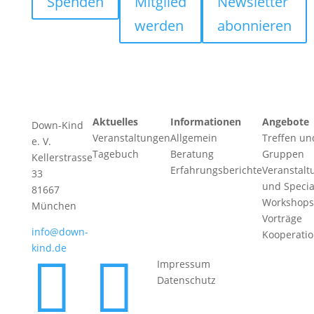
Spenden
Mitglied
Newsletter
werden
abonnieren
Aktuelles
Informationen
Angebote
Down-Kind
Veranstaltungen
Allgemein
Treffen un
e. V.
Tagebuch
Beratung
Gruppen
Kellerstrasse
Erfahrungsberichte
Veranstalt
33
und Specia
81667
Workshops
München
Vorträge
info@down-
Kooperati
kind.de


Impressum
Datenschutz