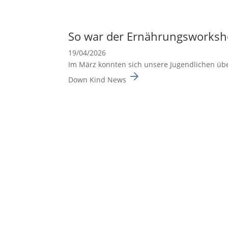
So war der Ernäh­rungs­work­
19/04/2026
Im März konnten sich unsere Jugend­li­chen üb
Down Kind News