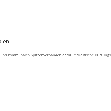
alen
n und kommu­nalen Spitzen­ver­bänden enthüllt drasti­sche Kürzungs­