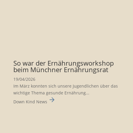
So war der Ernäh­rungs­work­shop
beim Münchner Ernäh­rungsrat
19/04/2026
Im März konnten sich unsere Jugend­li­chen über das
wichtige Thema gesunde Ernäh­rung...
Down Kind News