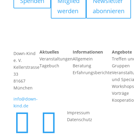
Spenden
Mitglied
Newsletter
werden
abonnieren
Aktuelles
Informationen
Angebote
Down-Kind
Veranstaltungen
Allgemein
Treffen un
e. V.
Tagebuch
Beratung
Gruppen
Kellerstrasse
Erfahrungsberichte
Veranstalt
33
und Specia
81667
Workshops
München
Vorträge
info@down-
Kooperati
kind.de


Impressum
Datenschutz