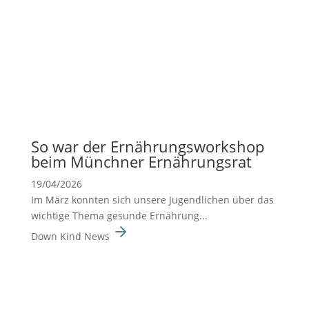
So war der Ernäh­rungs­work­shop
beim Münchner Ernäh­rungsrat
19/04/2026
Im März konnten sich unsere Jugend­li­chen über das
wichtige Thema gesunde Ernäh­rung...
Down Kind News