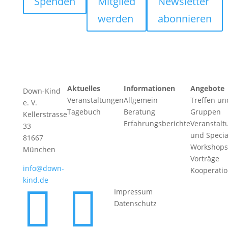
Spenden
Mitglied
Newsletter
werden
abonnieren
Aktuelles
Informationen
Angebote
Down-Kind
Veranstaltungen
Allgemein
Treffen un
e. V.
Tagebuch
Beratung
Gruppen
Kellerstrasse
Erfahrungsberichte
Veranstalt
33
und Specia
81667
Workshops
München
Vorträge
info@down-
Kooperati
kind.de


Impressum
Datenschutz