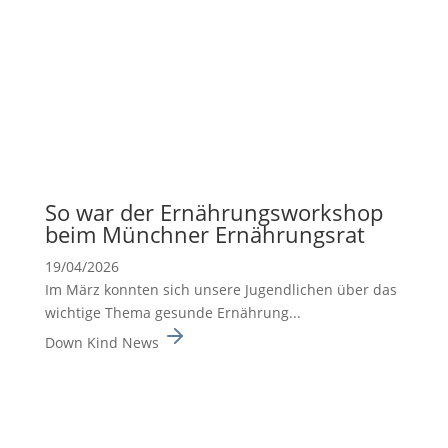
So war der Ernäh­rungs­work­shop
beim Münchner Ernäh­rungsrat
19/04/2026
Im März konnten sich unsere Jugend­li­chen über das
wichtige Thema gesunde Ernäh­rung...
Down Kind News