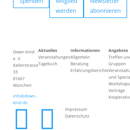
Spenden
Mitglied
Newsletter
werden
abonnieren
Aktuelles
Informationen
Angebote
Down-Kind
Veranstaltungen
Allgemein
Treffen un
e. V.
Tagebuch
Beratung
Gruppen
Kellerstrasse
Erfahrungsberichte
Veranstalt
33
und Specia
81667
Workshops
München
Vorträge
info@down-
Kooperati
kind.de


Impressum
Datenschutz