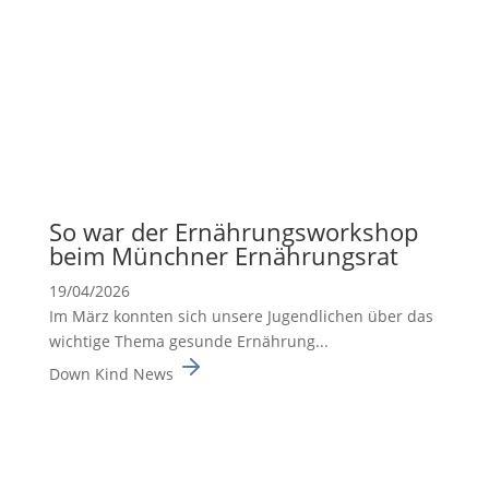
So war der Ernäh­rungs­work­shop
beim Münchner Ernäh­rungsrat
19/04/2026
Im März konnten sich unsere Jugend­li­chen über das
wichtige Thema gesunde Ernäh­rung...
Down Kind News