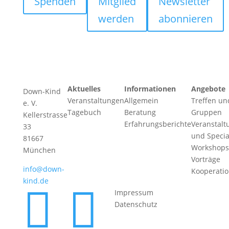
Spenden
Mitglied
Newsletter
werden
abonnieren
Aktuelles
Informationen
Angebote
Down-Kind
Veranstaltungen
Allgemein
Treffen un
e. V.
Tagebuch
Beratung
Gruppen
Kellerstrasse
Erfahrungsberichte
Veranstalt
33
und Specia
81667
Workshops
München
Vorträge
info@down-
Kooperati
kind.de


Impressum
Datenschutz