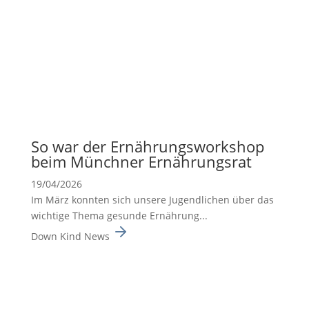
So war der Ernäh­rungs­work­shop
beim Münchner Ernäh­rungsrat
19/04/2026
Im März konnten sich unsere Jugend­li­chen über das
wichtige Thema gesunde Ernäh­rung...
Down Kind News