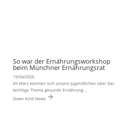
So war der Ernäh­rungs­work­shop
beim Münchner Ernäh­rungsrat
19/04/2026
Im März konnten sich unsere Jugend­li­chen über das
wichtige Thema gesunde Ernäh­rung...
Down Kind News