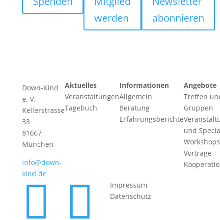
Spenden
Mitglied
Newsletter
werden
abonnieren
Aktuelles
Informationen
Angebote
Down-Kind
Veranstaltungen
Allgemein
Treffen un
e. V.
Tagebuch
Beratung
Gruppen
Kellerstrasse
Erfahrungsberichte
Veranstalt
33
und Specia
81667
Workshops
München
Vorträge
info@down-
Kooperati
kind.de


Impressum
Datenschutz