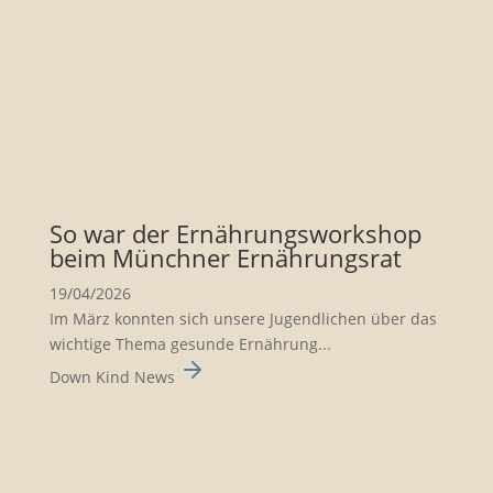
So war der Ernäh­rungs­work­shop
beim Münchner Ernäh­rungsrat
19/04/2026
Im März konnten sich unsere Jugend­li­chen über das
wichtige Thema gesunde Ernäh­rung...
Down Kind News