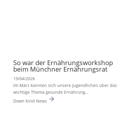
So war der Ernäh­rungs­work­shop
beim Münchner Ernäh­rungsrat
19/04/2026
Im März konnten sich unsere Jugend­li­chen über das
wichtige Thema gesunde Ernäh­rung...
Down Kind News