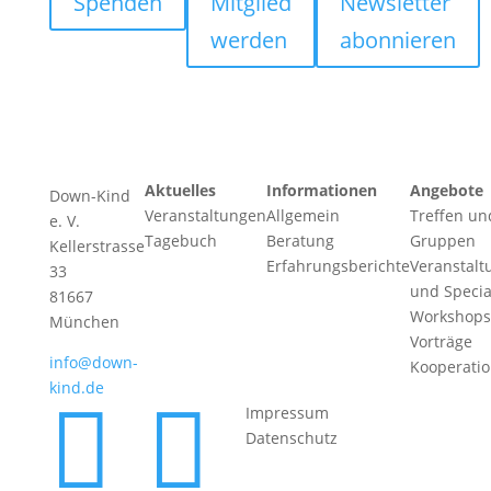
Spenden
Mitglied
Newsletter
werden
abonnieren
Aktuelles
Informationen
Angebote
Down-Kind
Veranstaltungen
Allgemein
Treffen un
e. V.
Tagebuch
Beratung
Gruppen
Kellerstrasse
Erfahrungsberichte
Veranstalt
33
und Specia
81667
Workshops
München
Vorträge
info@down-
Kooperati
kind.de


Impressum
Datenschutz