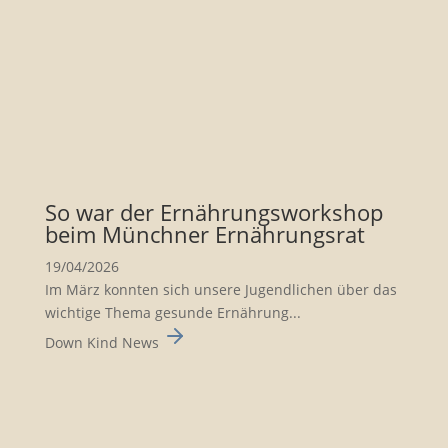
So war der Ernäh­rungs­work­shop
beim Münchner Ernäh­rungsrat
19/04/2026
Im März konnten sich unsere Jugend­li­chen über das
wichtige Thema gesunde Ernäh­rung...
Down Kind News