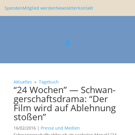
Spenden
Mitglied werden
Newsletter
Kontakt
Aktuelles
»
Tagebuch
“24 Wochen” — Schwan­
ger­schafts­drama: “Der
Film wird auf Ableh­nung
stoßen”
16/02/2016
|
Presse und Medien
Schwan­ger­schafts­ab­bruch im sechsten Monat? “24