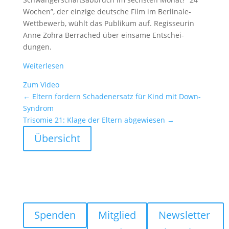
Wochen”, der einzige deutsche Film im Berli­nale-
Wettbe­werb, wühlt das Publikum auf. Regis­seurin
Anne Zohra Berra­ched über einsame Entschei­
dungen.
Weiter­lesen
Zum Video
←
Eltern fordern Schaden­er­satz für Kind mit Down-
Syndrom
Trisomie 21: Klage der Eltern abgewiesen
→
Übersicht
Spenden
Mitglied
Newsletter