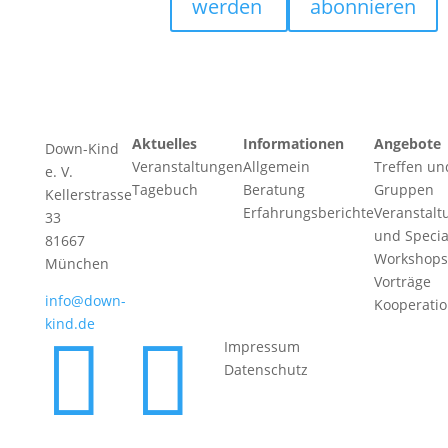
werden
abonnieren
Aktuelles
Informationen
Angebote
Down-Kind
Veranstaltungen
Allgemein
Treffen un
e. V.
Tagebuch
Beratung
Gruppen
Kellerstrasse
Erfahrungsberichte
Veranstalt
33
und Specia
81667
Workshops
München
Vorträge
info@down-
Kooperati
kind.de


Impressum
Datenschutz