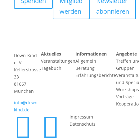
Spenden
Mitglied
Newsletter
werden
abonnieren
Aktuelles
Informationen
Angebote
Down-Kind
Veranstaltungen
Allgemein
Treffen un
e. V.
Tagebuch
Beratung
Gruppen
Kellerstrasse
Erfahrungsberichte
Veranstalt
33
und Specia
81667
Workshops
München
Vorträge
info@down-
Kooperati
kind.de


Impressum
Datenschutz