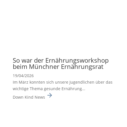
So war der Ernäh­rungs­work­shop
beim Münchner Ernäh­rungsrat
19/04/2026
Im März konnten sich unsere Jugend­li­chen über das
wichtige Thema gesunde Ernäh­rung...
Down Kind News