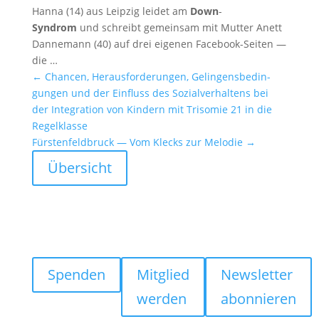
Hanna (14) aus Leipzig leidet am
Down
-
Syndrom
und schreibt gemeinsam mit Mutter Anett
Danne­mann (40) auf drei eigenen Facebook-Seiten —
die …
←
Chancen, Heraus­for­de­rungen, Gelin­gens­be­din­
gungen und der Einfluss des Sozial­ver­hal­tens bei
der Integra­tion von Kindern mit Trisomie 21 in die
Regel­klasse
Fürsten­feld­bruck — Vom Klecks zur Melodie
→
Übersicht
Spenden
Mitglied
Newsletter
werden
abonnieren