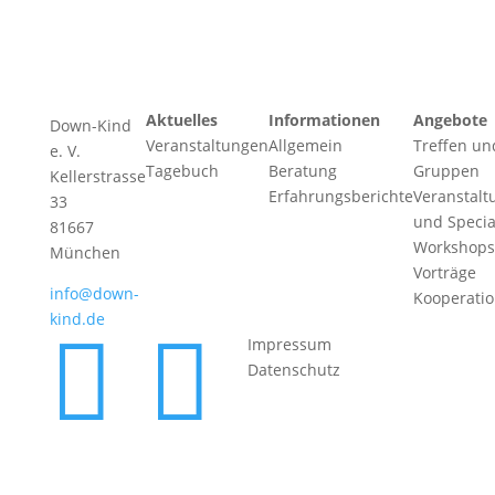
Aktuelles
Informationen
Angebote
Down-Kind
Veranstaltungen
Allgemein
Treffen un
e. V.
Tagebuch
Beratung
Gruppen
Kellerstrasse
Erfahrungsberichte
Veranstalt
33
und Specia
81667
Workshops
München
Vorträge
info@down-
Kooperati
kind.de


Impressum
Datenschutz