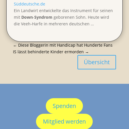
Süddeutsche.de
Ein Landwirt entwi­ckelte das Instru­ment für seinen
mit
Down
-
Syndrom
geborenen Sohn. Heute wird
die Veeh-Harfe in mehreren deutschen …
←
Diese Bloggerin mit Handicap hat Hunderte Fans
IS lässt behin­derte Kinder ermorden
→
Übersicht
Spenden
Mitglied werden