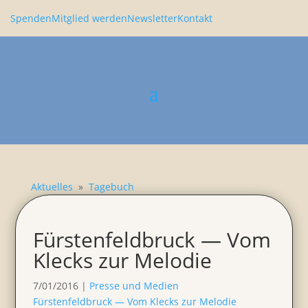
Spenden
Mitglied werden
Newsletter
Kontakt
Aktuelles
»
Tagebuch
Fürsten­feld­bruck — Vom
Klecks zur Melodie
7/01/2016
|
Presse und Medien
Fürsten­feld­bruck — Vom Klecks zur Melodie