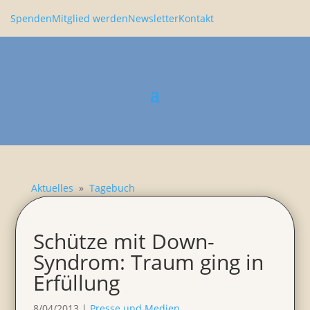
Spenden
Mitglied werden
Newsletter
Kontakt
Aktuelles
»
Tagebuch
Schütze mit Down-
Syndrom: Traum ging in
Erfül­lung
8/04/2013
|
Presse und Medien