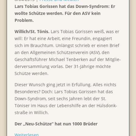
Lars Tobias Gorissen hat das Down-Syndrom: Er
wollte Schütze werden. Für den ASV kein
Problem.
Willich/St. Tönis.
Lars Tobias Gorissen weiß, was er
will: Er hat eine Arbeit, eine Freundin, engagiert
sich im Brauchtum. Unlängst schrieb er einen Brief
an den Allge­meinen Schüt­zen­verein (ASV), den
Geschäfts­führer Michael Tenberken auf der Mitglie­
der­ver­samm­lung vorlas. Der 31-Jährige möchte
Schütze werden.
Dieser Wunsch ging jetzt in Erfül­lung. Alles nichts
Beson­deres? Doch: Lars Tobias Gorissen hat das
Down-Syndrom, seit sechs Jahren lebt der St.
Töniser im Haus der Lebens­hilfe an der Hülsdon­k­
straße in Willich.
Der „Neu-Schütze“ hat nun 1000 Brüder
Weiter­lesen