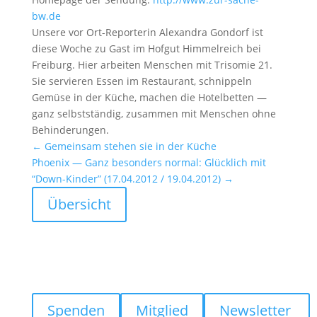
bw.de
Unsere vor Ort-Repor­terin Alexandra Gondorf ist
diese Woche zu Gast im Hofgut Himmel­reich bei
Freiburg. Hier arbeiten Menschen mit Trisomie 21.
Sie servieren Essen im Restau­rant, schnip­peln
Gemüse in der Küche, machen die Hotel­betten —
ganz selbst­ständig, zusammen mit Menschen ohne
Behin­de­rungen.
←
Gemeinsam stehen sie in der Küche
Phoenix — Ganz beson­ders normal: Glück­lich mit
“Down-Kinder” (17.04.2012 / 19.04.2012)
→
Übersicht
Spenden
Mitglied
Newsletter