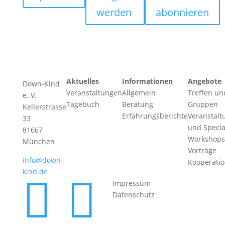
werden
abonnieren
Aktuelles
Informationen
Angebote
Down-Kind
Veranstaltungen
Allgemein
Treffen un
e. V.
Tagebuch
Beratung
Gruppen
Kellerstrasse
Erfahrungsberichte
Veranstalt
33
und Specia
81667
Workshops
München
Vorträge
info@down-
Kooperati
kind.de


Impressum
Datenschutz