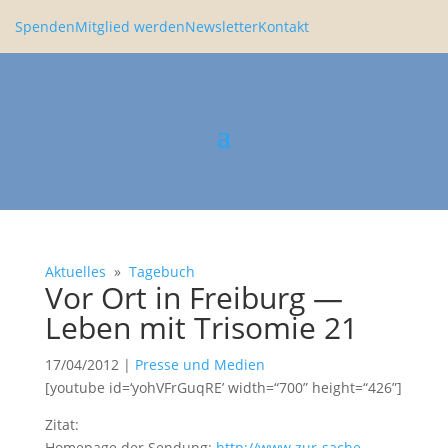
Spenden
Mitglied werden
Newsletter
Kontakt
Aktuelles
»
Tagebuch
Vor Ort in Freiburg —
Leben mit Trisomie 21
17/04/2012
|
Presse und Medien
[youtube id=‘yohVFrGuqRE’ width=“700” height=“426”]
Zitat:
Homepage der Sendung:
http://www.zur-sache-