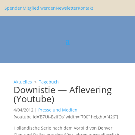
Spenden
Mitglied werden
Newsletter
Kontakt
Aktuelles
»
Tagebuch
Downistie — Afleve­ring
(Youtube)
4/04/2012
|
Presse und Medien
[youtube id=‘B7Ut-BzlfOs’ width=“700” height=“426”]
Hollän­di­sche Serie nach dem Vorbild von Denver
Clan und Dallas aus den 80er Jahren ausschliess­lich