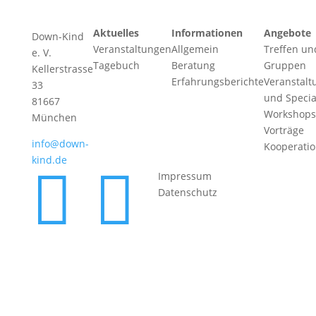
Aktuelles
Informationen
Angebote
Down-Kind
Veranstaltungen
Allgemein
Treffen un
e. V.
Tagebuch
Beratung
Gruppen
Kellerstrasse
Erfahrungsberichte
Veranstalt
33
und Specia
81667
Workshops
München
Vorträge
info@down-
Kooperati
kind.de


Impressum
Datenschutz