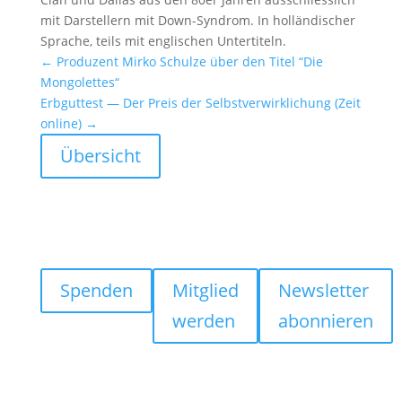
mit Darstel­lern mit Down-Syndrom. In hollän­di­scher
Sprache, teils mit engli­schen Unter­ti­teln.
←
Produ­zent Mirko Schulze über den Titel “Die
Mongo­lettes“
Erbgut­test — Der Preis der Selbst­ver­wirk­li­chung (Zeit
online)
→
Übersicht
Spenden
Mitglied
Newsletter
werden
abonnieren