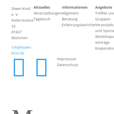
Aktuelles
Informationen
Angebote
Down-Kind
Veranstaltungen
Allgemein
Treffen un
e. V.
Tagebuch
Beratung
Gruppen
Kellerstrasse
Erfahrungsberichte
Veranstalt
33
und Specia
81667
Workshops
München
Vorträge
info@down-
Kooperati
kind.de


Impressum
Datenschutz