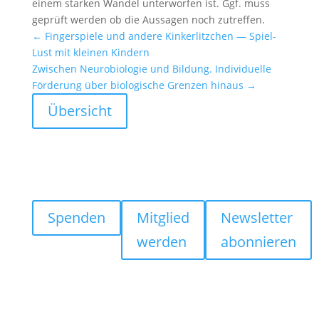
einem starken Wandel unter­worfen ist. Ggf. muss
geprüft werden ob die Aussagen noch zutreffen.
←
Finger­spiele und andere Kinker­litz­chen — Spiel-
Lust mit kleinen Kindern
Zwischen Neuro­bio­logie und Bildung. Indivi­du­elle
Förde­rung über biolo­gi­sche Grenzen hinaus
→
Übersicht
Spenden
Mitglied
Newsletter
werden
abonnieren