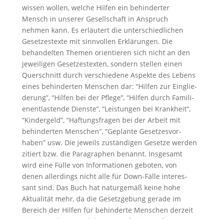
wissen wollen, welche Hilfen ein behin­derter
Mensch in unserer Gesell­schaft in Anspruch
nehmen kann. Es erläu­tert die unter­schied­li­chen
Geset­zes­texte mit sinnvollen Erklä­rungen. Die
behan­delten Themen orien­tieren sich nicht an den
jewei­ligen Geset­zes­texten, sondern stellen einen
Querschnitt durch verschie­dene Aspekte des Lebens
eines behin­derten Menschen dar: “Hilfen zur Einglie­
de­rung”, “Hilfen bei der Pflege”, “Hilfen durch Famili­
en­ent­las­tende Dienste”, “Leistungen bei Krank­heit”,
“Kinder­geld”, “Haftungs­fragen bei der Arbeit mit
behin­derten Menschen”, “Geplante Geset­zes­vor­
haben” usw. Die jeweils zustän­digen Gesetze werden
zitiert bzw. die Paragra­phen benannt. Insge­samt
wird eine Fülle von Infor­ma­tionen geboten, von
denen aller­dings nicht alle für Down-Fälle inter­es­
sant sind. Das Buch hat natur­gemäß keine hohe
Aktua­lität mehr, da die Gesetz­ge­bung gerade im
Bereich der Hilfen für behin­derte Menschen derzeit