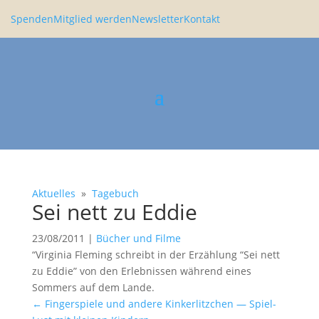
Spenden
Mitglied werden
Newsletter
Kontakt
Aktuelles
»
Tagebuch
Sei nett zu Eddie
23/08/2011
|
Bücher und Filme
“Virginia Fleming schreibt in der Erzäh­lung “Sei nett
zu Eddie” von den Erleb­nissen während eines
Sommers auf dem Lande.
←
Finger­spiele und andere Kinker­litz­chen — Spiel-