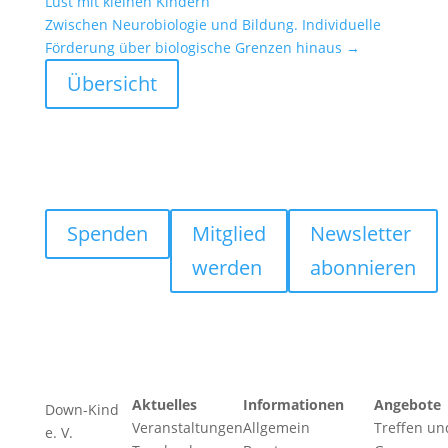
Lust mit kleinen Kindern
Zwischen Neuro­bio­logie und Bildung. Indivi­du­elle
Förde­rung über biolo­gi­sche Grenzen hinaus
→
Übersicht
Spenden
Mitglied
Newsletter
werden
abonnieren
Aktuelles
Informationen
Angebote
Down-Kind
Veranstaltungen
Allgemein
Treffen un
e. V.