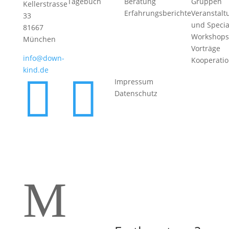
Tagebuch
Beratung
Gruppen
Kellerstrasse
Erfahrungsberichte
Veranstalt
33
und Specia
81667
Workshops
München
Vorträge
info@down-
Kooperati
kind.de


Impressum
Datenschutz
M