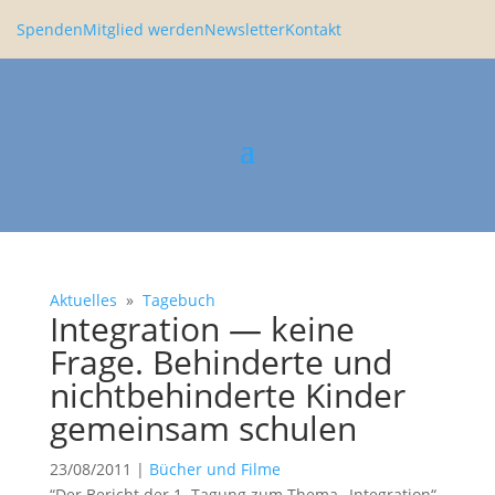
Spenden
Mitglied werden
Newsletter
Kontakt
Aktuelles
»
Tagebuch
Integra­tion — keine
Frage. Behin­derte und
nicht­be­hin­derte Kinder
gemeinsam schulen
23/08/2011
|
Bücher und Filme
“Der Bericht der 1. Tagung zum Thema „Integra­tion“