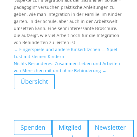
“Aspekte zur Integra­tion aus der Sicht einer Sonder­
päd­agogin” versu­chen prakti­sche Anlei­tungen zu
geben, wie man Integra­tion in der Familie, im Kinder­
garten, in der Schule, aber auch in der Arbeits­welt
umsetzen kann. Eine sehr inter­es­sante Broschüre,
die aufzeigt, wie viel Arbeit noch für die Integra­tion
von Behin­derten zu leisten ist
←
Finger­spiele und andere Kinker­litz­chen — Spiel-
Lust mit kleinen Kindern
Nichts Beson­deres. Zusammen-Leben und Arbeiten
von Menschen mit und ohne Behin­de­rung
→
Übersicht
Spenden
Mitglied
Newsletter