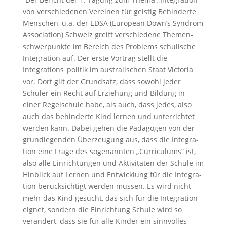
von verschie­denen Vereinen für geistig Behin­derte
Menschen, u.a. der EDSA (European Down’s Syndrom
Associa­tion) Schweiz greift verschie­dene Themen­
schwer­punkte im Bereich des Problems schuli­sche
Integra­tion auf. Der erste Vortrag stellt die
Integrations_politik im austra­li­schen Staat Victoria
vor. Dort gilt der Grund­satz, dass sowohl jeder
Schüler ein Recht auf Erzie­hung und Bildung in
einer Regel­schule habe, als auch, dass jedes, also
auch das behin­derte Kind lernen und unter­richtet
werden kann. Dabei gehen die Pädagogen von der
grund­le­genden Überzeu­gung aus, dass die Integra­
tion eine Frage des sogenannten „Curri­cu­lums“ ist,
also alle Einrich­tungen und Aktivi­täten der Schule im
Hinblick auf Lernen und Entwick­lung für die Integra­
tion berück­sich­tigt werden müssen. Es wird nicht
mehr das Kind gesucht, das sich für die Integra­tion
eignet, sondern die Einrich­tung Schule wird so
verän­dert, dass sie für alle Kinder ein sinnvolles