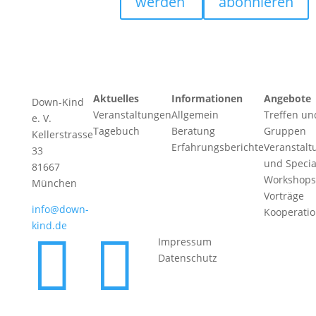
werden
abonnieren
Aktuelles
Informationen
Angebote
Down-Kind
Veranstaltungen
Allgemein
Treffen un
e. V.
Tagebuch
Beratung
Gruppen
Kellerstrasse
Erfahrungsberichte
Veranstalt
33
und Specia
81667
Workshops
München
Vorträge
info@down-
Kooperati
kind.de


Impressum
Datenschutz