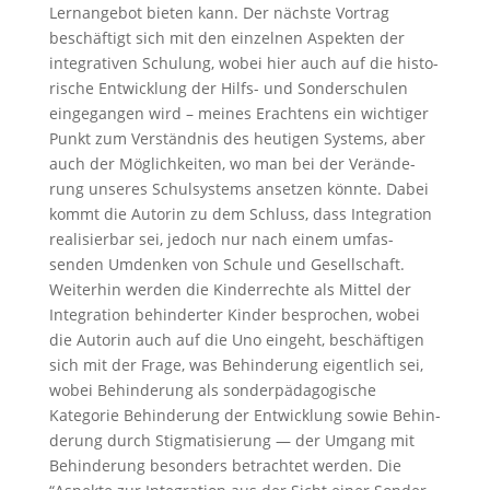
Lernan­gebot bieten kann. Der nächste Vortrag
beschäf­tigt sich mit den einzelnen Aspekten der
integra­tiven Schulung, wobei hier auch auf die histo­
ri­sche Entwick­lung der Hilfs- und Sonder­schulen
einge­gangen wird – meines Erach­tens ein wichtiger
Punkt zum Verständnis des heutigen Systems, aber
auch der Möglich­keiten, wo man bei der Verän­de­
rung unseres Schul­sys­tems ansetzen könnte. Dabei
kommt die Autorin zu dem Schluss, dass Integra­tion
reali­sierbar sei, jedoch nur nach einem umfas­
senden Umdenken von Schule und Gesell­schaft.
Weiterhin werden die Kinder­rechte als Mittel der
Integra­tion behin­derter Kinder bespro­chen, wobei
die Autorin auch auf die Uno eingeht, beschäf­tigen
sich mit der Frage, was Behin­de­rung eigent­lich sei,
wobei Behin­de­rung als sonder­päd­ago­gi­sche
Kategorie Behin­de­rung der Entwick­lung sowie Behin­
de­rung durch Stigma­ti­sie­rung — der Umgang mit
Behin­de­rung beson­ders betrachtet werden. Die