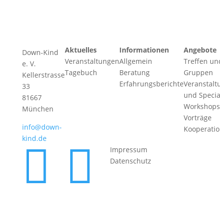
Aktuelles
Informationen
Angebote
Down-Kind
Veranstaltungen
Allgemein
Treffen un
e. V.
Tagebuch
Beratung
Gruppen
Kellerstrasse
Erfahrungsberichte
Veranstalt
33
und Specia
81667
Workshops
München
Vorträge
info@down-
Kooperati
kind.de


Impressum
Datenschutz