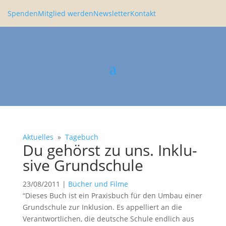
Spenden
Mitglied werden
Newsletter
Kontakt
Aktuelles
»
Tagebuch
Du gehörst zu uns. Inklu­
sive Grund­schule
23/08/2011
|
Bücher und Filme
“Dieses Buch ist ein Praxis­buch für den Umbau einer
Grund­schule zur Inklu­sion. Es appel­liert an die
Verant­wort­li­chen, die deutsche Schule endlich aus