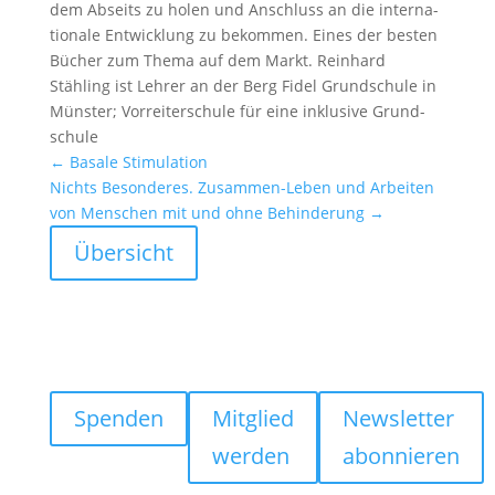
dem Abseits zu holen und Anschluss an die inter­na­
tio­nale Entwick­lung zu bekommen. Eines der besten
Bücher zum Thema auf dem Markt. Reinhard
Stähling ist Lehrer an der Berg Fidel Grund­schule in
Münster; Vorrei­ter­schule für eine inklu­sive Grund­
schule
←
Basale Stimu­la­tion
Nichts Beson­deres. Zusammen-Leben und Arbeiten
von Menschen mit und ohne Behin­de­rung
→
Übersicht
Spenden
Mitglied
Newsletter
werden
abonnieren