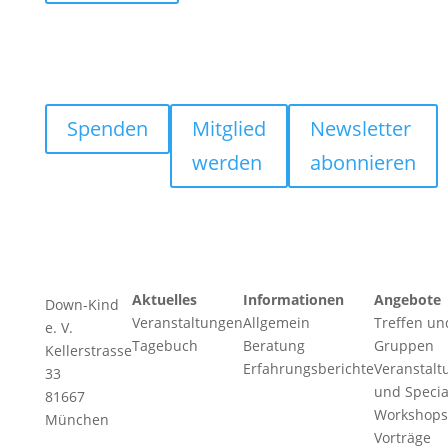
Spenden
Mitglied
Newsletter
werden
abonnieren
Aktuelles
Informationen
Angebote
Down-Kind
Veranstaltungen
Allgemein
Treffen un
e. V.
Tagebuch
Beratung
Gruppen
Kellerstrasse
Erfahrungsberichte
Veranstalt
33
und Specia
81667
Workshops
München
Vorträge