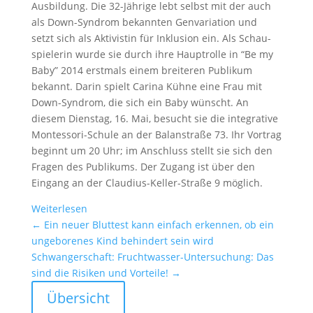
Ausbil­dung. Die 32-Jährige lebt selbst mit der auch
als Down-Syndrom bekannten Genva­ria­tion und
setzt sich als Aktivistin für Inklu­sion ein. Als Schau­
spie­lerin wurde sie durch ihre Haupt­rolle in “Be my
Baby”
2014
erstmals einem breiteren Publikum
bekannt. Darin spielt Carina Kühne eine Frau mit
Down-Syndrom, die sich ein Baby wünscht. An
diesem Dienstag,
16
. Mai, besucht sie die integra­tive
Montessori-Schule an der Balan­straße
73
. Ihr Vortrag
beginnt um
20
Uhr; im Anschluss stellt sie sich den
Fragen des Publi­kums. Der Zugang ist über den
Eingang an der Claudius-Keller-Straße 9 möglich.
Weiter­lesen
←
Ein neuer Bluttest kann einfach erkennen, ob ein
ungebo­renes Kind behin­dert sein wird
Schwan­ger­schaft: Frucht­wasser-Unter­su­chung: Das
sind die Risiken und Vorteile!
→
Übersicht