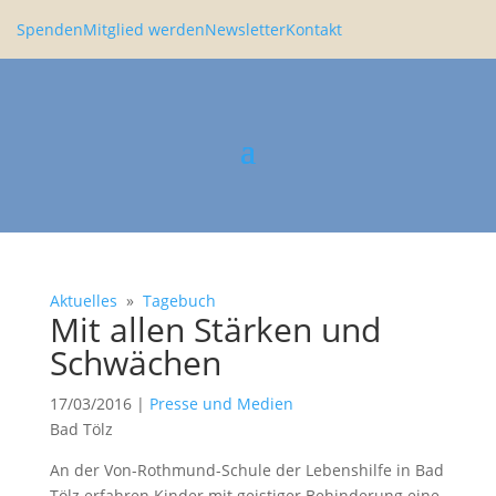
Spenden
Mitglied werden
Newsletter
Kontakt
Aktuelles
»
Tagebuch
Mit allen Stärken und
Schwä­chen
17/03/2016
|
Presse und Medien
Bad Tölz
An der Von-Rothmund-Schule der Lebens­hilfe in Bad
Tölz erfahren Kinder mit geistiger Behin­de­rung eine