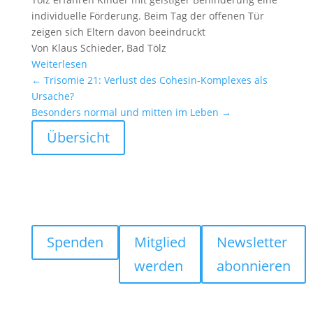
indivi­du­elle Förde­rung. Beim Tag der offenen Tür
zeigen sich Eltern davon beein­druckt
Von Klaus Schieder, Bad Tölz
Weiter­lesen
←
Trisomie 21: Verlust des Cohesin-Komplexes als
Ursache?
Beson­ders normal und mitten im Leben
→
Übersicht
Spenden
Mitglied
Newsletter
werden
abonnieren