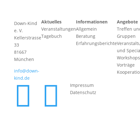
Aktuelles
Informationen
Angebote
Down-Kind
Veranstaltungen
Allgemein
Treffen un
e. V.
Tagebuch
Beratung
Gruppen
Kellerstrasse
Erfahrungsberichte
Veranstalt
33
und Specia
81667
Workshops
München
Vorträge
info@down-
Kooperati
kind.de


Impressum
Datenschutz