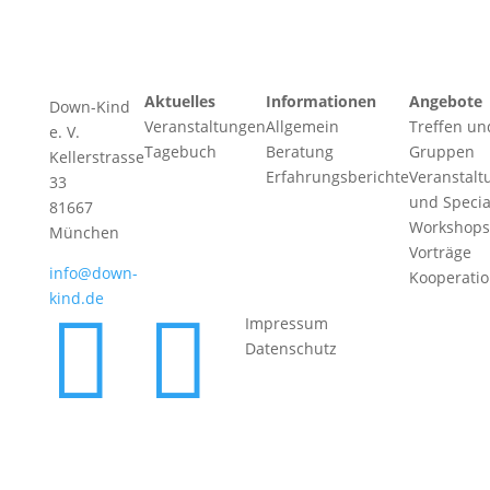
Aktuelles
Informationen
Angebote
Down-Kind
Veranstaltungen
Allgemein
Treffen un
e. V.
Tagebuch
Beratung
Gruppen
Kellerstrasse
Erfahrungsberichte
Veranstalt
33
und Specia
81667
Workshops
München
Vorträge
info@down-
Kooperati
kind.de


Impressum
Datenschutz