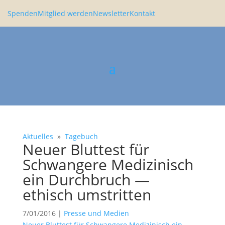
Spenden
Mitglied werden
Newsletter
Kontakt
Aktuelles
»
Tagebuch
Neuer Bluttest für
Schwan­gere Medizi­nisch
ein Durch­bruch —
ethisch umstritten
7/01/2016
|
Presse und Medien
Neuer Bluttest für Schwan­gere Medizi­nisch ein