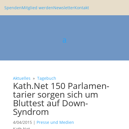
Spenden
Mitglied werden
Newsletter
Kontakt
Aktuelles
»
Tagebuch
Kath.Net 150 Parla­men­
ta­rier sorgen sich um
Bluttest auf Down-
Syndrom
4/04/2015
|
Presse und Medien
Kath.Net