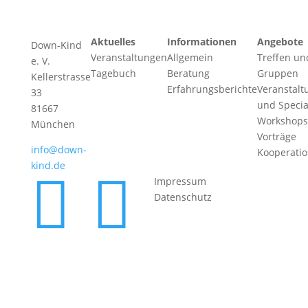
Aktuelles
Informationen
Angebote
Down-Kind
Veranstaltungen
Allgemein
Treffen un
e. V.
Tagebuch
Beratung
Gruppen
Kellerstrasse
Erfahrungsberichte
Veranstalt
33
und Specia
81667
Workshops
München
Vorträge
info@down-
Kooperati
kind.de


Impressum
Datenschutz