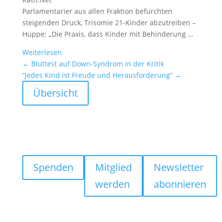
Parla­men­ta­rier aus allen Fraktion befürchten
steigenden Druck, Trisomie 21-Kinder abzutreiben –
Hüppe: „Die Praxis, dass Kinder mit Behin­de­rung …
Weiter­lesen
←
Bluttest auf Down-Syndrom in der Kritik
“Jedes Kind ist Freude und Heraus­for­de­rung”
→
Übersicht
Spenden
Mitglied
Newsletter
werden
abonnieren