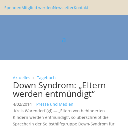
Spenden
Mitglied werden
Newsletter
Kontakt
Aktuelles
»
Tagebuch
Down Syndrom: „Eltern
werden entmün­digt“
4/02/2014
|
Presse und Medien
Kreis Waren­dorf (gl) — „Eltern von behin­derten
Kindern werden entmün­digt“, so überschreibt die
Sprecherin der Selbst­hil­fe­gruppe Down-Syndrom für