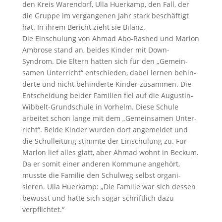
den Kreis Waren­dorf, Ulla Huerkamp, den Fall, der
die Gruppe im vergan­genen Jahr stark beschäf­tigt
hat. In ihrem Bericht zieht sie Bilanz.
Die Einschu­lung von Ahmad Abo-Rashed und Marlon
Ambrose stand an, beides Kinder mit Down-
Syndrom. Die Eltern hatten sich für den „Gemein­
samen Unter­richt“ entschieden, dabei lernen behin­
derte und nicht behin­derte Kinder zusammen. Die
Entschei­dung beider Familien fiel auf die Augustin-
Wibbelt-Grund­schule in Vorhelm. Diese Schule
arbeitet schon lange mit dem „Gemein­samen Unter­
richt“. Beide Kinder wurden dort angemeldet und
die Schul­lei­tung stimmte der Einschu­lung zu. Für
Marlon lief alles glatt, aber Ahmad wohnt in Beckum.
Da er somit einer anderen Kommune angehört,
musste die Familie den Schulweg selbst organi­
sieren. Ulla Huerkamp: „Die Familie war sich dessen
bewusst und hatte sich sogar schrift­lich dazu
verpflichtet.“