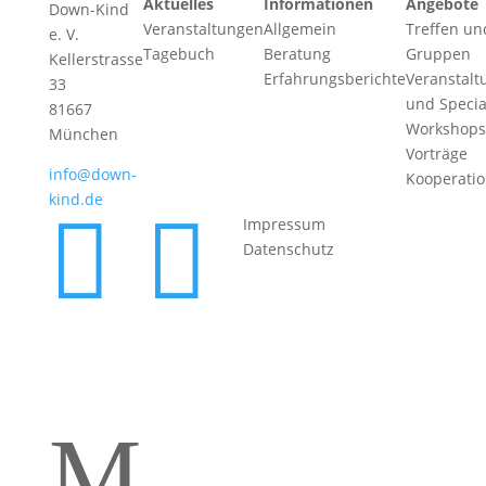
Aktuelles
Informationen
Angebote
Down-Kind
Veranstaltungen
Allgemein
Treffen un
e. V.
Tagebuch
Beratung
Gruppen
Kellerstrasse
Erfahrungsberichte
Veranstalt
33
und Specia
81667
Workshops
München
Vorträge
info@down-
Kooperati
kind.de


Impressum
Datenschutz
M