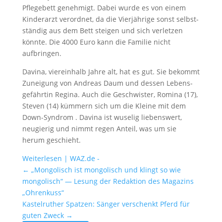
Pflege­bett geneh­migt. Dabei wurde es von einem
Kinder­arzt verordnet, da die Vierjäh­rige sonst selbst­
ständig aus dem Bett steigen und sich verletzen
könnte. Die 4000 Euro kann die Familie nicht
aufbringen.
Davina, vierein­halb Jahre alt, hat es gut. Sie bekommt
Zunei­gung von Andreas Daum und dessen Lebens­
ge­fährtin Regina. Auch die Geschwister, Romina (17),
Steven (14) kümmern sich um die Kleine mit dem
Down-Syndrom . Davina ist wuselig liebens­wert,
neugierig und nimmt regen Anteil, was um sie
herum geschieht.
Weiter­lesen | WAZ.de -
←
„Mongo­lisch ist mongo­lisch und klingt so wie
mongo­lisch“ — Lesung der Redak­tion des Magazins
„Ohren­kuss“
Kastel­ru­ther Spatzen: Sänger verschenkt Pferd für
guten Zweck
→