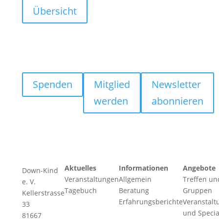
Übersicht
Spenden
Mitglied
Newsletter
werden
abonnieren
Aktuelles
Informationen
Angebote
Down-Kind
Veranstaltungen
Allgemein
Treffen un
e. V.
Tagebuch
Beratung
Gruppen
Kellerstrasse
Erfahrungsberichte
Veranstalt
33
und Specia
81667