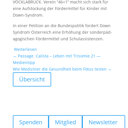
VÖCKLABRUCK. Verein “46+1” macht sich stark für
eine Aufsto­ckung der Förder­mittel für Kinder mit
Down-Syndrom.
In einer Petition an die Bundes­po­litik fordert Down
Syndrom Öster­reich eine Erhöhung der sonder­päd­
ago­gi­schen Förder­mittel und Schul­as­sis­tenzen.
Weiter­lesen
←
Passage. Calista – Leben mit Trisomie 21 —
Medien­tipp
Wie Mediziner die Gesund­heit beim Fötus testen
→
Übersicht
Spenden
Mitglied
Newsletter