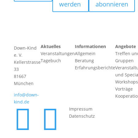
werden
abonnieren
Aktuelles
Informationen
Angebote
Down-Kind
Veranstaltungen
Allgemein
Treffen un
e. V.
Tagebuch
Beratung
Gruppen
Kellerstrasse
Erfahrungsberichte
Veranstalt
33
und Specia
81667
Workshops
München
Vorträge
info@down-
Kooperati
kind.de


Impressum
Datenschutz