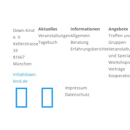
Aktuelles
Informationen
Angebote
Down-Kind
Veranstaltungen
Allgemein
Treffen un
e. V.
Tagebuch
Beratung
Gruppen
Kellerstrasse
Erfahrungsberichte
Veranstalt
33
und Specia
81667
Workshops
München
Vorträge
info@down-
Kooperati
kind.de


Impressum
Datenschutz