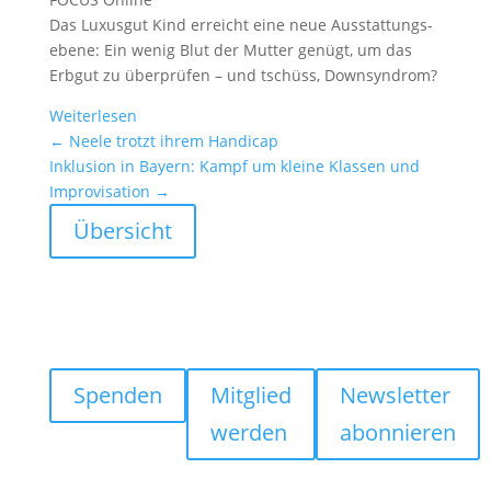
Das Luxusgut Kind erreicht eine neue Ausstat­tungs­
ebene: Ein wenig Blut der Mutter genügt, um das
Erbgut zu überprüfen – und tschüss, Downsyn­drom?
Weiter­lesen
←
Neele trotzt ihrem Handicap
Inklu­sion in Bayern: Kampf um kleine Klassen und
Impro­vi­sa­tion
→
Übersicht
Spenden
Mitglied
Newsletter
werden
abonnieren