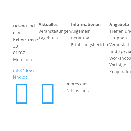
Aktuelles
Informationen
Angebote
Down-Kind
Veranstaltungen
Allgemein
Treffen un
e. V.
Tagebuch
Beratung
Gruppen
Kellerstrasse
Erfahrungsberichte
Veranstalt
33
und Specia
81667
Workshops
München
Vorträge
info@down-
Kooperati
kind.de


Impressum
Datenschutz