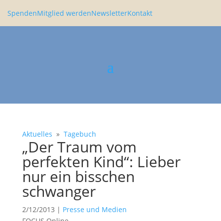
Spenden
Mitglied werden
Newsletter
Kontakt
Aktuelles
»
Tagebuch
„Der Traum vom
perfekten Kind“: Lieber
nur ein bisschen
schwanger
2/12/2013
|
Presse und Medien
FOCUS Online