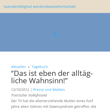
Spenden
Mitglied werden
Newsletter
Kontakt
Aktuelles
»
Tagebuch
“Das ist eben der alltäg­
liche Wahnsinn!”
12/10/2012
|
Presse und Medien
Trieri­scher Volks­freund
Der TV hat die allein­er­zie­hende Mutter eines fünf
Jahre alten Sohnes mit Downsyn­drom getroffen, die