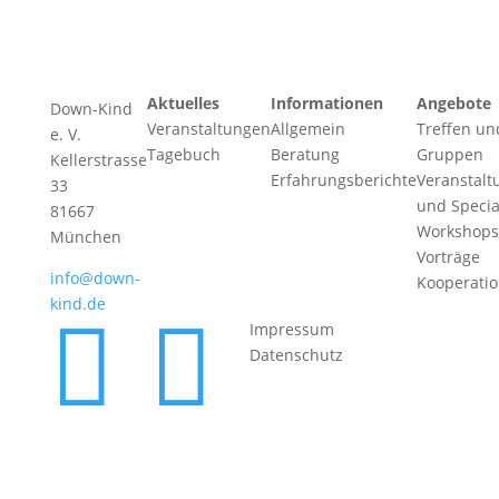
Aktuelles
Informationen
Angebote
Down-Kind
Veranstaltungen
Allgemein
Treffen un
e. V.
Tagebuch
Beratung
Gruppen
Kellerstrasse
Erfahrungsberichte
Veranstalt
33
und Specia
81667
Workshops
München
Vorträge
info@down-
Kooperati
kind.de


Impressum
Datenschutz