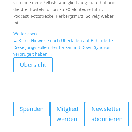
sich eine neue Selbst­stän­dig­keit aufge­baut hat und
die drei Hostels für bis zu 90 Monteure führt.
Podcast. Fotostrecke. Herbergs­mutti Solveig Weber
mit …
Weiter­lesen
←
Keine Hinweise nach Überfällen auf Behin­derte
Diese Jungs sollen Hertha-Fan mit Down-Syndrom
verprü­gelt haben
→
Übersicht
Spenden
Mitglied
Newsletter
werden
abonnieren