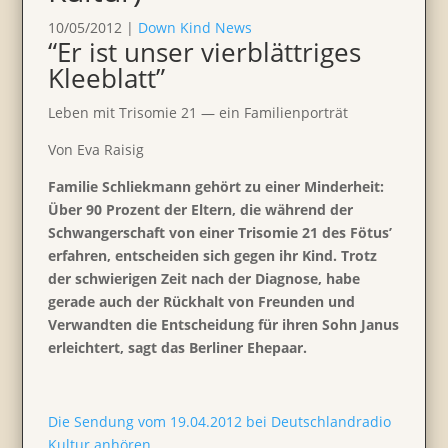
10/05/2012
|
Down Kind News
“Er ist unser vierblätt­riges
Kleeblatt”
Leben mit Trisomie 21 — ein Famili­en­por­trät
Von Eva Raisig
Familie Schliek­mann gehört zu einer Minder­heit:
Über 90 Prozent der Eltern, die während der
Schwan­ger­schaft von einer Trisomie 21 des Fötus’
erfahren, entscheiden sich gegen ihr Kind. Trotz
der schwie­rigen Zeit nach der Diagnose, habe
gerade auch der Rückhalt von Freunden und
Verwandten die Entschei­dung für ihren Sohn Janus
erleich­tert, sagt das Berliner Ehepaar.
Die Sendung vom 19.04.2012 bei Deutsch­land­radio
Kultur anhören