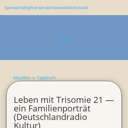
Spenden
Mitglied werden
Newsletter
Kontakt
Aktuelles
»
Tagebuch
Leben mit Trisomie 21 —
ein Famili­en­por­trät
(Deutsch­land­radio
Kultur)