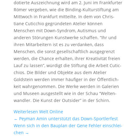
dotierte Auszeich­nung wird am 2. Juni im Frank­furter
Römer vergeben, wie die Binding-Kultur­stif­tung am
Mittwoch in Frank­furt mitteilte. In dem von Chris­
tiane Cutic­chio gegrün­deten Atelier können
Menschen mit Down-Syndrom, Autismus und
anderen Störungen Kunst­werke schaffen. “Ihr und
ihren Mitar­bei­tern ist es zu verdanken, dass
Menschen, die sonst gesell­schaft­lich ausge­grenzt
werden, die Chance erhalten, ihrer Kreati­vität freien
Lauf zu lassen”, würdigt die Stiftung die Arbeit Cutic­
chios. Die Bilder und Objekte aus dem Atelier
Goldstein werden immer häufiger in der Öffent­lich­
keit wahrge­nommen. Die Werke werden in Galerien
und Museen ausge­stellt wie in der Schau “Welten­
wandler. Die Kunst der Outsider” in der Schirn.
Weiter­lesen Welt Online
←
Peyman Amin unter­stützt das Down-Sport­ler­fest
Wenn sich in den Bauplan der Gene Fehler einschlei­
chen
→