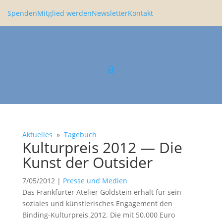
Spenden
Mitglied werden
Newsletter
Kontakt
Aktuelles
»
Tagebuch
Kultur­preis 2012 — Die
Kunst der Outsider
7/05/2012
|
Presse und Medien
Das Frank­furter Atelier Goldstein erhält für sein
soziales und künst­le­ri­sches Engage­ment den
Binding-Kultur­preis 2012. Die mit 50.000 Euro