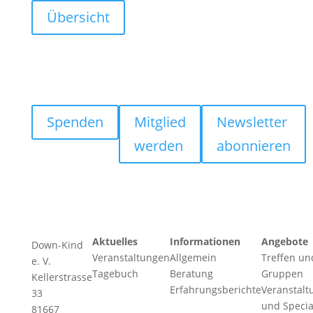
Übersicht
Spenden
Mitglied
Newsletter
werden
abonnieren
Aktuelles
Informationen
Angebote
Down-Kind
Veranstaltungen
Allgemein
Treffen un
e. V.
Tagebuch
Beratung
Gruppen
Kellerstrasse
Erfahrungsberichte
Veranstalt
33
und Specia
81667