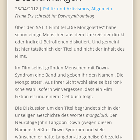
25/04/2012
|
Politik und Aktivismus
,
Allgemein
Frank Erz schreibt im Downsyn­drom­blog
Über den SAT‑1 Filmtitel „Die Mongo­lettes“ habe
schon einige Menschen aus dem Umkreis der direkt
oder indirekt Betrof­fenen disku­tiert. Und gemeint
ist hier tatsäch­lich der Titel und nicht der Inhalt des
Films.
Im Film selbst gründen Menschen mit Down-
Syndrom eine Band und geben ihr den Namen „Die
Mongo­lettes“. Aus ihrer Sicht wohl eine selbst­iro­ni­
sche Wahl, sofern wir vergessen, dass ein Film
Fiktion ist und einem Drehbuch folgt.
Die Diskus­sion um den Titel begründet sich in der
unseligen Geschichte des Wortes
mongo­loid
. Der
Neuro­loge John Langdon-Down (wegen diesen
Namens heißt es Down-Syndrom und viele
wünschen er hätte Langdon-Up geheißen) bezeich­