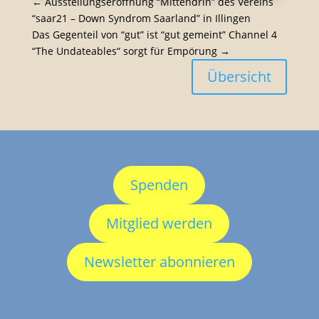
←
Ausstel­lungs­er­öff­nung “Mitten­drin” des Vereins
“saar21 – Down Syndrom Saarland” in Illingen
Das Gegen­teil von “gut” ist “gut gemeint” Channel 4
“The Undate­ables“ sorgt für Empörung
→
Übersicht
Spenden
Mitglied werden
Newsletter abonnieren