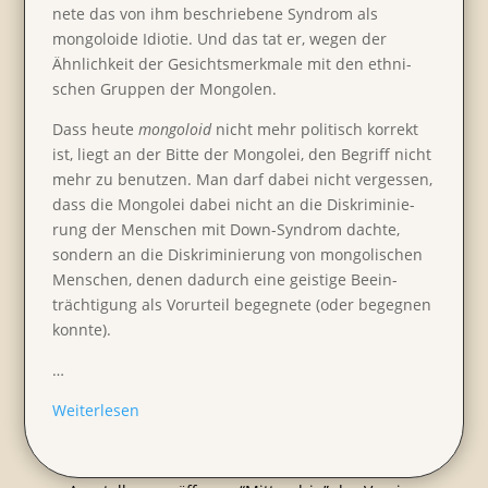
nete das von ihm beschrie­bene Syndrom als
mongo­loide Idiotie. Und das tat er, wegen der
Ähnlich­keit der Gesichts­merk­male mit den ethni­
schen Gruppen der Mongolen.
Dass heute
mongo­loid
nicht mehr politisch korrekt
ist, liegt an der Bitte der Mongolei, den Begriff nicht
mehr zu benutzen. Man darf dabei nicht vergessen,
dass die Mongolei dabei nicht an die Diskri­mi­nie­
rung der Menschen mit Down-Syndrom dachte,
sondern an die Diskri­mi­nie­rung von mongo­li­schen
Menschen, denen dadurch eine geistige Beein­
träch­ti­gung als Vorur­teil begeg­nete (oder begegnen
konnte).
…
Weiter­lesen