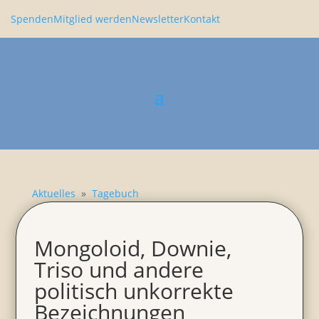
Spenden
Mitglied werden
Newsletter
Kontakt
Aktuelles
»
Tagebuch
Mongo­loid, Downie,
Triso und andere
politisch unkor­rekte
Bezeich­nungen