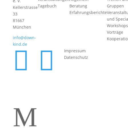
e. V.
Tagebuch
Beratung
Gruppen
Kellerstrasse
Erfahrungsberichte
Veranstalt
33
und Specia
81667
Workshops
München
Vorträge
info@down-
Kooperati
kind.de


Impressum
Datenschutz
M