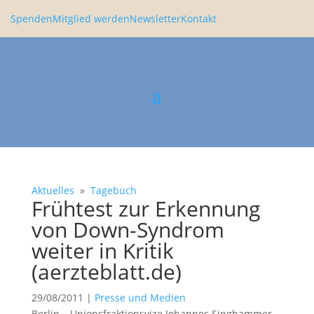
Spenden
Mitglied werden
Newsletter
Kontakt
Aktuelles
»
Tagebuch
Frühtest zur Erken­nung
von Down-Syndrom
weiter in Kritik
(aerzteblatt.de)
29/08/2011
|
Presse und Medien
Berlin – Unions­frak­ti­ons­vize Johannes Singhammer