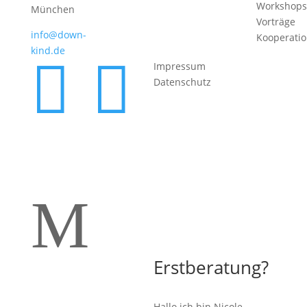
Workshops
München
Vorträge
info@down-
Kooperati
kind.de


Impressum
Datenschutz
M
Erstberatung?
Hallo ich bin Nicole,