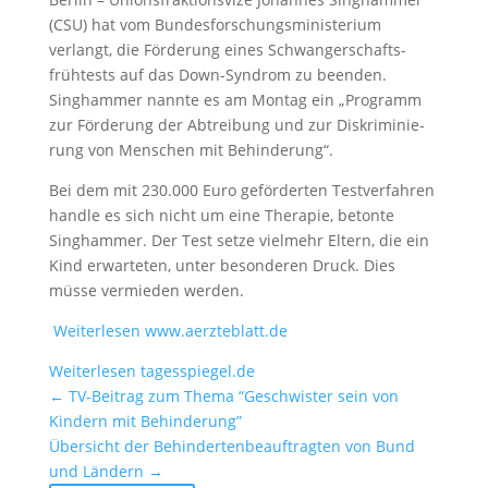
(CSU) hat vom Bundes­forschungs­ministerium
verlangt, die Förde­rung eines Schwanger­schafts­
frühtests auf das Down-Syndrom zu beenden.
Singhammer nannte es am Montag ein „Programm
zur Förde­rung der Abtrei­bung und zur Diskri­mi­nie­
rung von Menschen mit Behin­de­rung“.
Bei dem mit 230.000 Euro geför­derten Testver­fahren
handle es sich nicht um eine Therapie, betonte
Singhammer. Der Test setze vielmehr Eltern, die ein
Kind erwar­teten, unter beson­deren Druck. Dies
müsse vermieden werden.
Weiter­lesen www.aerzteblatt.de
Weiter­lesen tagesspiegel.de
←
TV-Beitrag zum Thema “Geschwister sein von
Kindern mit Behin­de­rung”
Übersicht der Behin­der­ten­be­auf­tragten von Bund
und Ländern
→