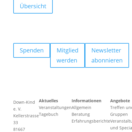
Übersicht
Spenden
Mitglied
Newsletter
werden
abonnieren
Aktuelles
Informationen
Angebote
Down-Kind
Veranstaltungen
Allgemein
Treffen un
e. V.
Tagebuch
Beratung
Gruppen
Kellerstrasse
Erfahrungsberichte
Veranstalt
33
und Specia
81667