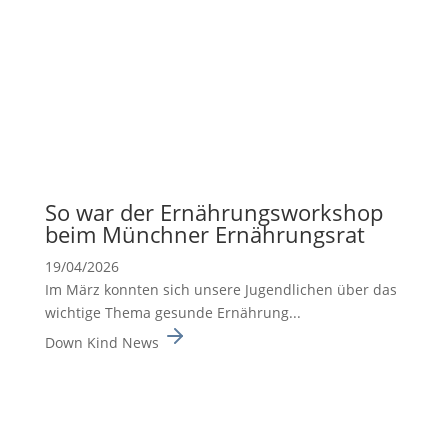
So war der Ernäh­rungs­work­shop
beim Münchner Ernäh­rungsrat
19/04/2026
Im März konnten sich unsere Jugend­li­chen über das
wichtige Thema gesunde Ernäh­rung...
Down Kind News