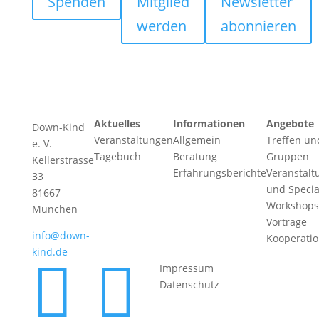
Spenden
Mitglied
Newsletter
werden
abonnieren
Aktuelles
Informationen
Angebote
Down-Kind
Veranstaltungen
Allgemein
Treffen un
e. V.
Tagebuch
Beratung
Gruppen
Kellerstrasse
Erfahrungsberichte
Veranstalt
33
und Specia
81667
Workshops
München
Vorträge
info@down-
Kooperati
kind.de


Impressum
Datenschutz