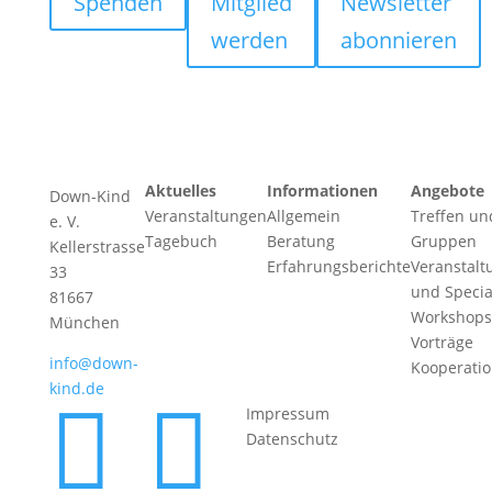
Spenden
Mitglied
Newsletter
werden
abonnieren
Aktuelles
Informationen
Angebote
Down-Kind
Veranstaltungen
Allgemein
Treffen un
e. V.
Tagebuch
Beratung
Gruppen
Kellerstrasse
Erfahrungsberichte
Veranstalt
33
und Specia
81667
Workshops
München
Vorträge
info@down-
Kooperati
kind.de


Impressum
Datenschutz