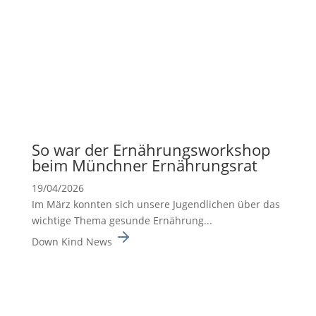
So war der Ernäh­rungs­work­shop
beim Münchner Ernäh­rungsrat
19/04/2026
Im März konnten sich unsere Jugend­li­chen über das
wichtige Thema gesunde Ernäh­rung...
Down Kind News