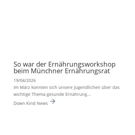
So war der Ernäh­rungs­work­shop
beim Münchner Ernäh­rungsrat
19/04/2026
Im März konnten sich unsere Jugend­li­chen über das
wichtige Thema gesunde Ernäh­rung...
Down Kind News