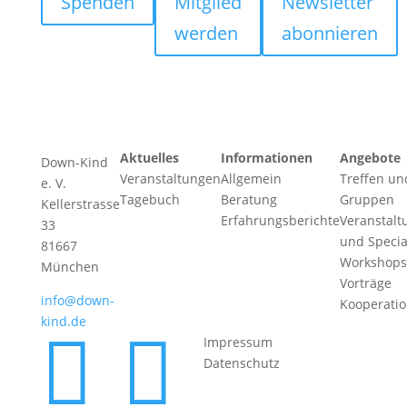
Spenden
Mitglied
Newsletter
werden
abonnieren
Aktuelles
Informationen
Angebote
Down-Kind
Veranstaltungen
Allgemein
Treffen un
e. V.
Tagebuch
Beratung
Gruppen
Kellerstrasse
Erfahrungsberichte
Veranstalt
33
und Specia
81667
Workshops
München
Vorträge
info@down-
Kooperati
kind.de


Impressum
Datenschutz