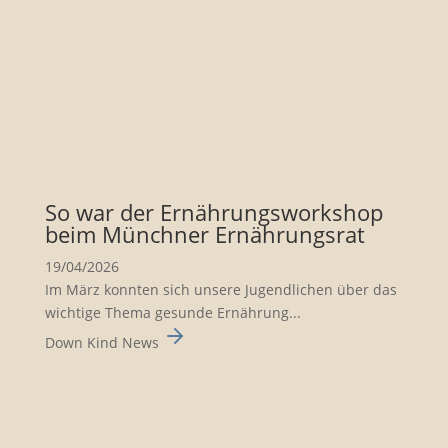
So war der Ernäh­rungs­work­shop
beim Münchner Ernäh­rungsrat
19/04/2026
Im März konnten sich unsere Jugend­li­chen über das
wichtige Thema gesunde Ernäh­rung...
Down Kind News