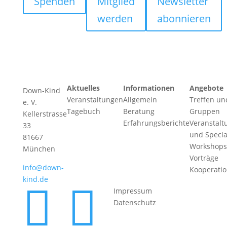
Spenden
Mitglied
Newsletter
werden
abonnieren
Aktuelles
Informationen
Angebote
Down-Kind
Veranstaltungen
Allgemein
Treffen un
e. V.
Tagebuch
Beratung
Gruppen
Kellerstrasse
Erfahrungsberichte
Veranstalt
33
und Specia
81667
Workshops
München
Vorträge
info@down-
Kooperati
kind.de


Impressum
Datenschutz