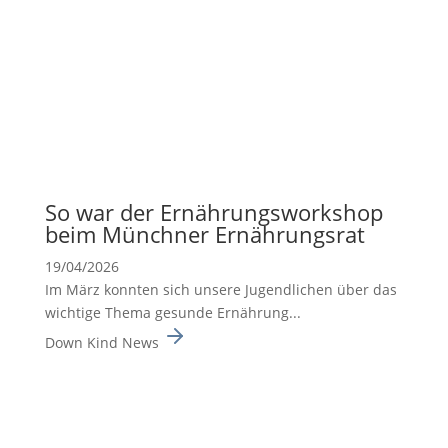
So war der Ernäh­rungs­work­shop
beim Münchner Ernäh­rungsrat
19/04/2026
Im März konnten sich unsere Jugend­li­chen über das
wichtige Thema gesunde Ernäh­rung...
Down Kind News