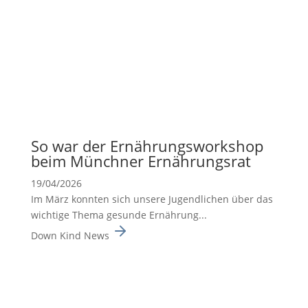
So war der Ernäh­rungs­work­shop
beim Münchner Ernäh­rungsrat
19/04/2026
Im März konnten sich unsere Jugend­li­chen über das
wichtige Thema gesunde Ernäh­rung...
Down Kind News