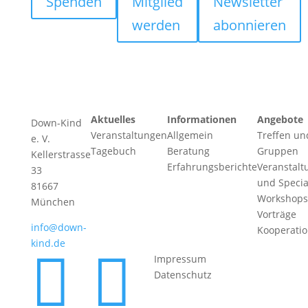
Spenden
Mitglied
Newsletter
werden
abonnieren
Aktuelles
Informationen
Angebote
Down-Kind
Veranstaltungen
Allgemein
Treffen un
e. V.
Tagebuch
Beratung
Gruppen
Kellerstrasse
Erfahrungsberichte
Veranstalt
33
und Specia
81667
Workshops
München
Vorträge
info@down-
Kooperati
kind.de


Impressum
Datenschutz