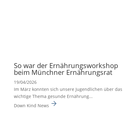
So war der Ernäh­rungs­work­shop
beim Münchner Ernäh­rungsrat
19/04/2026
Im März konnten sich unsere Jugend­li­chen über das
wichtige Thema gesunde Ernäh­rung...
Down Kind News