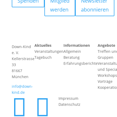
Spenden
Mitglied
Newsletter
werden
abonnieren
Aktuelles
Informationen
Angebote
Down-Kind
Veranstaltungen
Allgemein
Treffen un
e. V.
Tagebuch
Beratung
Gruppen
Kellerstrasse
Erfahrungsberichte
Veranstalt
33
und Specia
81667
Workshops
München
Vorträge
info@down-
Kooperati
kind.de


Impressum
Datenschutz