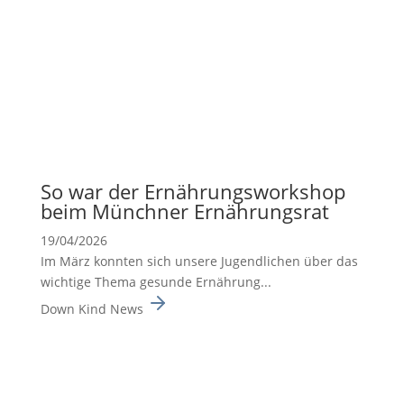
So war der Ernäh­rungs­work­shop
beim Münchner Ernäh­rungsrat
19/04/2026
Im März konnten sich unsere Jugend­li­chen über das
wichtige Thema gesunde Ernäh­rung...
Down Kind News