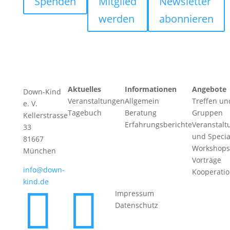
Spenden
Mitglied
Newsletter
werden
abonnieren
Aktuelles
Informationen
Angebote
Down-Kind
Veranstaltungen
Allgemein
Treffen un
e. V.
Tagebuch
Beratung
Gruppen
Kellerstrasse
Erfahrungsberichte
Veranstalt
33
und Specia
81667
Workshops
München
Vorträge
info@down-
Kooperati
kind.de


Impressum
Datenschutz