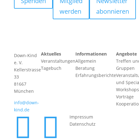
Spenden
Mitglied
Newsletter
werden
abonnieren
Aktuelles
Informationen
Angebote
Down-Kind
Veranstaltungen
Allgemein
Treffen un
e. V.
Tagebuch
Beratung
Gruppen
Kellerstrasse
Erfahrungsberichte
Veranstalt
33
und Specia
81667
Workshops
München
Vorträge
info@down-
Kooperati
kind.de


Impressum
Datenschutz