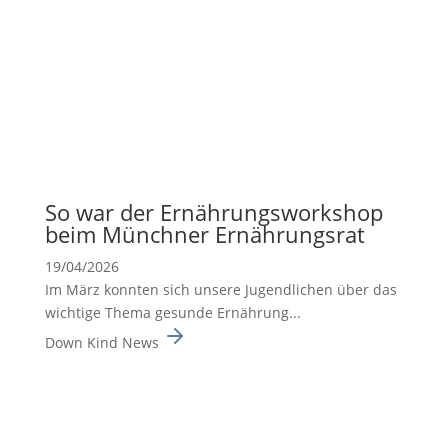
So war der Ernäh­rungs­work­shop
beim Münchner Ernäh­rungsrat
19/04/2026
Im März konnten sich unsere Jugend­li­chen über das
wichtige Thema gesunde Ernäh­rung...
Down Kind News