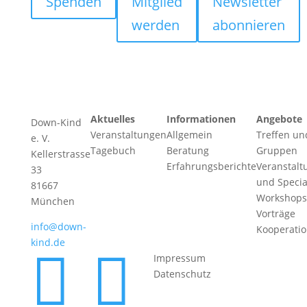
Spenden
Mitglied
Newsletter
werden
abonnieren
Aktuelles
Informationen
Angebote
Down-Kind
Veranstaltungen
Allgemein
Treffen un
e. V.
Tagebuch
Beratung
Gruppen
Kellerstrasse
Erfahrungsberichte
Veranstalt
33
und Specia
81667
Workshops
München
Vorträge
info@down-
Kooperati
kind.de


Impressum
Datenschutz