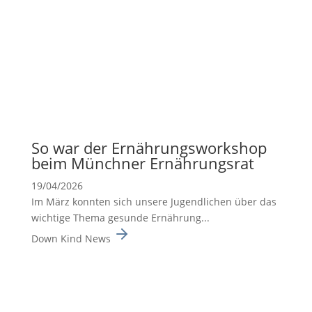
So war der Ernäh­rungs­work­shop
beim Münchner Ernäh­rungsrat
19/04/2026
Im März konnten sich unsere Jugend­li­chen über das
wichtige Thema gesunde Ernäh­rung...
Down Kind News