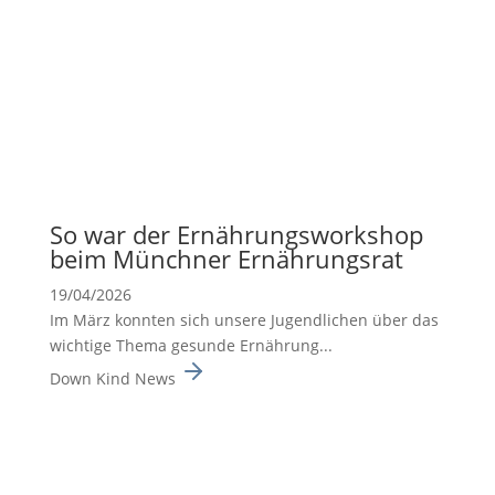
So war der Ernäh­rungs­work­shop
beim Münchner Ernäh­rungsrat
19/04/2026
Im März konnten sich unsere Jugend­li­chen über das
wichtige Thema gesunde Ernäh­rung...
Down Kind News