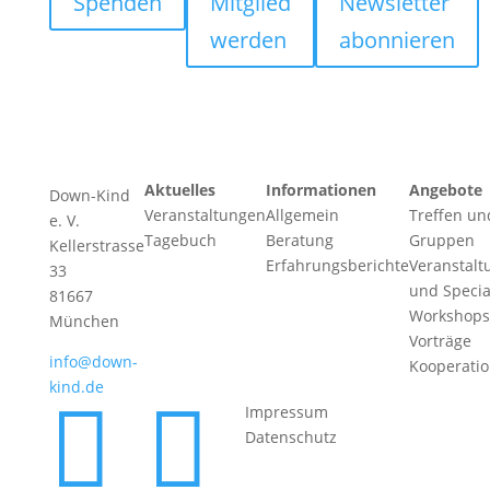
Spenden
Mitglied
Newsletter
werden
abonnieren
Aktuelles
Informationen
Angebote
Down-Kind
Veranstaltungen
Allgemein
Treffen un
e. V.
Tagebuch
Beratung
Gruppen
Kellerstrasse
Erfahrungsberichte
Veranstalt
33
und Specia
81667
Workshops
München
Vorträge
info@down-
Kooperati
kind.de


Impressum
Datenschutz